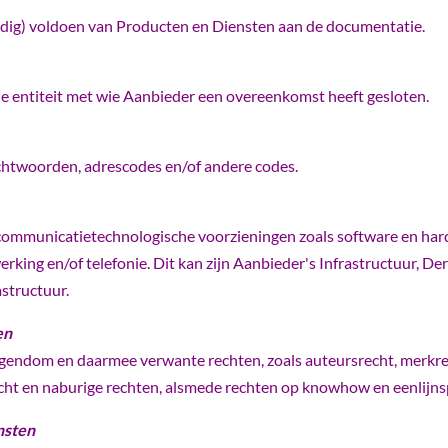
edig) voldoen van Producten en Diensten aan de documentatie.
he entiteit met wie Aanbieder een overeenkomst heeft gesloten.
htwoorden, adrescodes en/of andere codes.
communicatietechnologische voorzieningen zoals software en hard
king en/of telefonie. Dit kan zijn Aanbieder's Infrastructuur, De
astructuur.
en
eigendom en daarmee verwante rechten, zoals auteursrecht, merkre
t en naburige rechten, alsmede rechten op knowhow en eenlijnsp
nsten