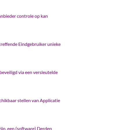
anbieder controle op kan
etreffende Eindgebruiker unieke
eveiligd via een versleutelde
hikbaar stellen van Applicatie
zijn, een (software) Derden