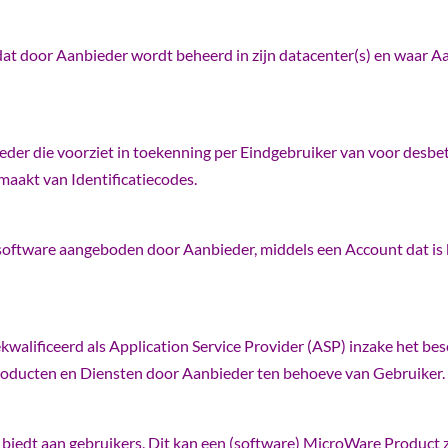
dat door Aanbieder wordt beheerd in zijn datacenter(s) en waar A
bieder die voorziet in toekenning per Eindgebruiker van voor desb
maakt van Identificatiecodes.
oftware aangeboden door Aanbieder, middels een Account dat is b
alificeerd als Application Service Provider (ASP) inzake het besc
roducten en Diensten door Aanbieder ten behoeve van Gebruiker.
it biedt aan gebruikers. Dit kan een (software) MicroWare Product 