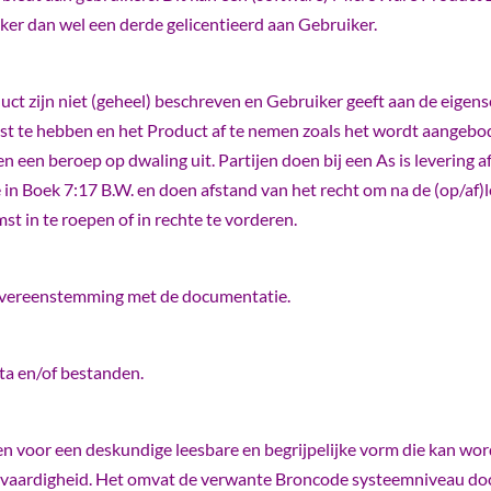
ker dan wel een derde gelicentieerd aan Gebruiker.
ct zijn niet (geheel) beschreven en Gebruiker geeft aan de eige
st te hebben en het Product af te nemen zoals het wordt aangebo
en een beroep op dwaling uit. Partijen doen bij een As is levering 
in Boek 7:17 B.W. en doen afstand van het recht om na de (op/af)le
st in te roepen of in rechte te vorderen.
 overeenstemming met de documentatie.
ta en/of bestanden.
voor een deskundige leesbare en begrijpelijke vorm die kan wo
vaardigheid. Het omvat de verwante Broncode systeemniveau d